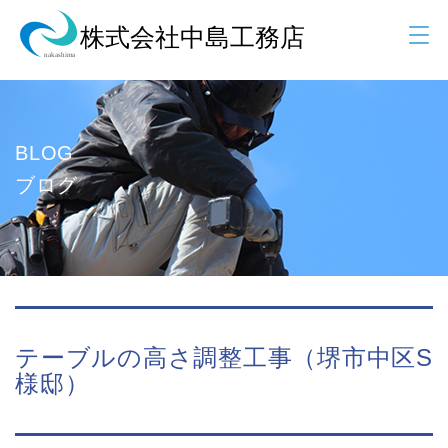
BLOG
ブログ
テーブルの高さ調整工事（堺市中区S
様邸）