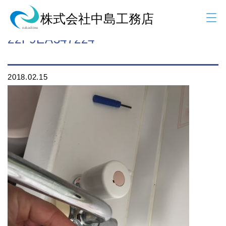
1B8CB107-78DC-43A4-967B-
22F9EA347224
2018.02.15