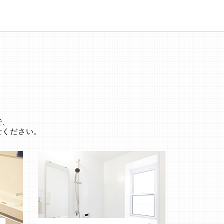
。
で、
せください。