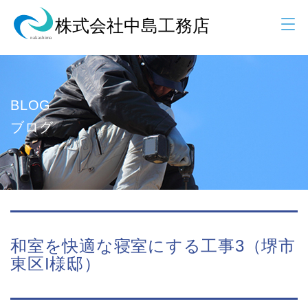
BLOG
ブログ
和室を快適な寝室にする工事3（堺市
東区I様邸）