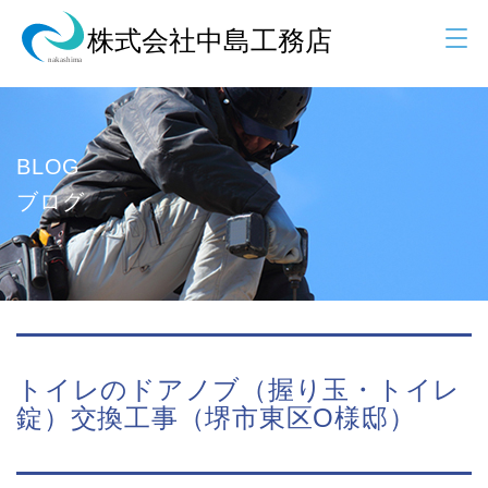
BLOG
ブログ
トイレのドアノブ（握り玉・トイレ
錠）交換工事（堺市東区O様邸）