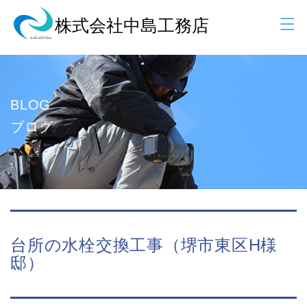
BLOG
ブログ
台所の水栓交換工事（堺市東区H様
邸）