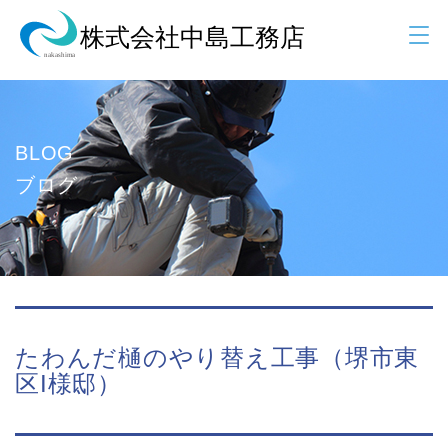
BLOG
ブログ
たわんだ樋のやり替え工事（堺市東
区I様邸）