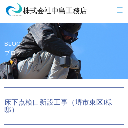
BLOG
ブログ
床下点検口新設工事（堺市東区I様
邸）