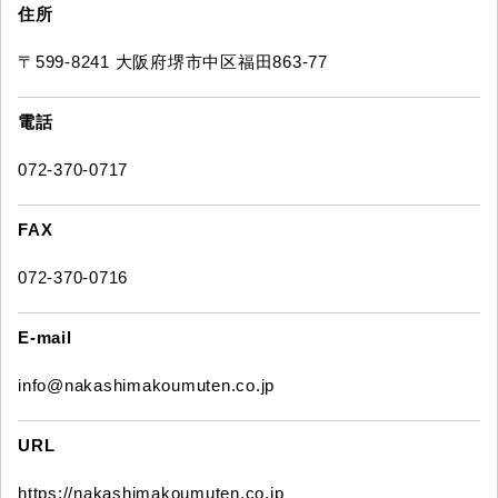
住所
〒599-8241 大阪府堺市中区福田863-77
電話
072-370-0717
FAX
072-370-0716
E-mail
info@nakashimakoumuten.co.jp
URL
https://nakashimakoumuten.co.jp