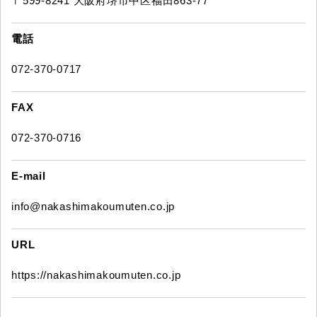
〒599-8241 大阪府堺市中区福田863-77
電話
072-370-0717
FAX
072-370-0716
E-mail
info@nakashimakoumuten.co.jp
URL
https://nakashimakoumuten.co.jp