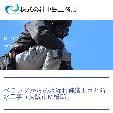
BLOG
ブログ
ベランダからの水漏れ修繕工事と防
水工事（大阪市Ｍ様邸）