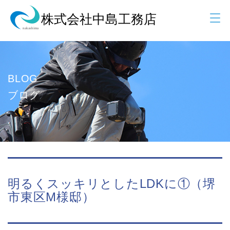
BLOG
ブログ
明るくスッキリとしたLDKに①（堺
市東区M様邸）