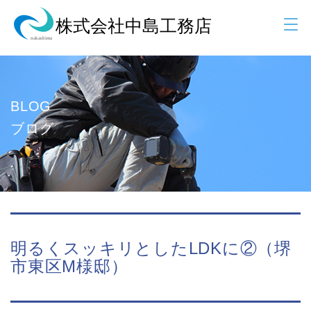
BLOG
ブログ
明るくスッキリとしたLDKに②（堺
市東区M様邸）