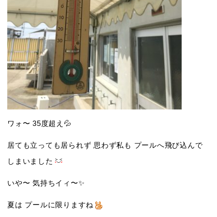
ワォ〜 35度超え💦
居ても立っても居られず 思わず私も プールへ飛び込んで
しまいました
いや〜 気持ちイィ〜✨
夏は プールに限りますね