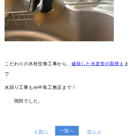
こだわりの水栓交換工事から、
破損した水道管の取替え
ま
で
水回り工事も㈱中島工務店まで！
岡田でした。
一覧へ
« 前へ
次へ »