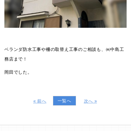
ベランダ防水工事や柵の取替え工事のご相談も、㈱中島工
務店まで！
岡田でした。
一覧へ
« 前へ
次へ »