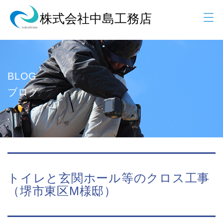
BLOG
ブログ
トイレと玄関ホール等のクロス工事
（堺市東区M様邸）